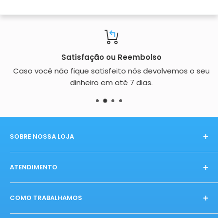
Satisfação ou Reembolso
Caso você não fique satisfeito nós devolvemos o seu
dinheiro em até 7 dias.
SOBRE NOSSA LOJA
Buscamos oferecer os melhores e mais diversos
ATENDIMENTO
produtos que existem hoje no mercado.
E-mail:
sac@ecodunas.com.br
COMO TRABALHAMOS
Seg-Sex:
09:00h ás 18:00h
Início