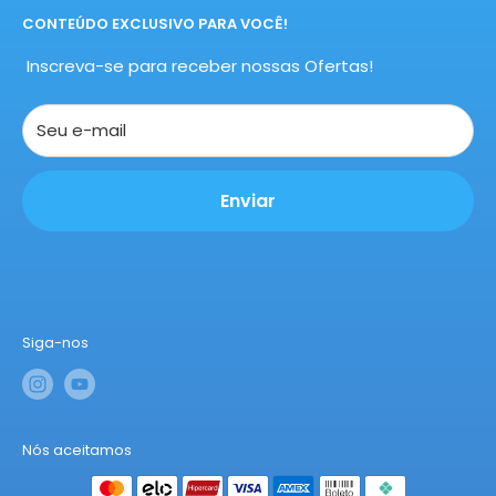
Sáb:
09:00h ás 13:00h
CONTEÚDO EXCLUSIVO PARA VOCÊ!
Política de Privacidade
Domingo e feriados: não há atendimento
Termos e Uso
Inscreva-se para receber nossas Ofertas!
Trocas e Devoluções
Seu e-mail
Enviar
Siga-nos
Nós aceitamos