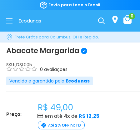
Envio para todo o Brasil
0
Ecodunas
Frete Grátis para Columbus, OH e Região.
Abacate Margarida
SKU:
DSL005
0 avaliações
Vendido e garantido pela
Ecodunas
R$ 49,00
Preço:
em até
4x
de
R$ 12,25
Até
2% OFF
no PIX