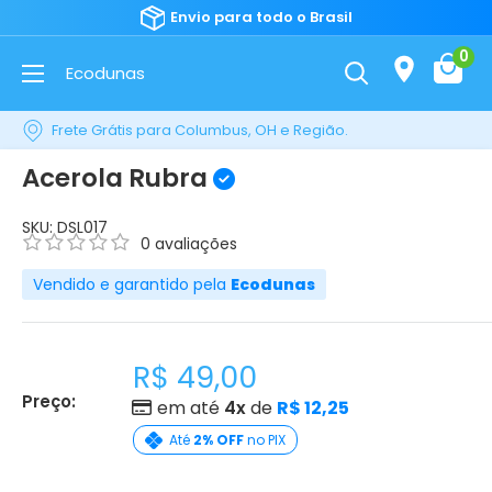
Envio para todo o Brasil
0
Ecodunas
Frete Grátis para Columbus, OH e Região.
Acerola Rubra
SKU:
DSL017
0 avaliações
Vendido e garantido pela
Ecodunas
R$ 49,00
Preço:
em até
4x
de
R$ 12,25
Até
2% OFF
no PIX